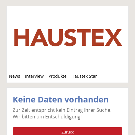
S
News
Interview
Produkte
Haustex Star
u
c
Jobs / Verkäufe
h
Keine Daten vorhanden
e
Zur Zeit entspricht kein Eintrag Ihrer Suche.
Wir bitten um Entschuldigung!
Zurück