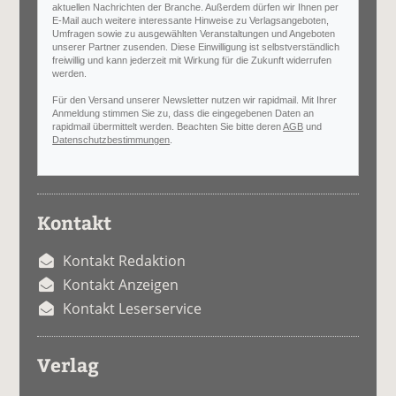
aktuellen Nachrichten der Branche. Außerdem dürfen wir Ihnen per
E-Mail auch weitere interessante Hinweise zu Verlagsangeboten,
Umfragen sowie zu ausgewählten Veranstaltungen und Angeboten
unserer Partner zusenden. Diese Einwilligung ist selbstverständlich
freiwillig und kann jederzeit mit Wirkung für die Zukunft widerrufen
werden.
Für den Versand unserer Newsletter nutzen wir rapidmail. Mit Ihrer
Anmeldung stimmen Sie zu, dass die eingegebenen Daten an
rapidmail übermittelt werden. Beachten Sie bitte deren
AGB
und
Datenschutzbestimmungen
.
Kontakt
Kontakt Redaktion
Kontakt Anzeigen
Kontakt Leserservice
Verlag