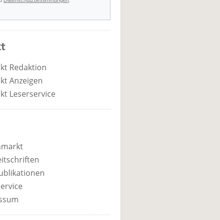
d
Datenschutzbestimmungen
.
t
kt Redaktion
kt Anzeigen
kt Leserservice
nmarkt
itschriften
ublikationen
ervice
ssum