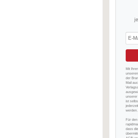
j
Mit Ihre
unseren 
der Bra
Mail auc
Verlags
ausgewä
unserer 
ist selb
jederzei
werden.
Für den
rapidmai
dass di
übermitt