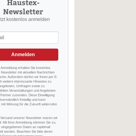
Haustex-
Newsletter
etzt kostenlos anmelden
Anmelden
r Anmeldung erhalten Sie kostenlos
Newsletter mit aktuellen Nachrichten
nche. Außerdem dürfen wir Ihnen per E-
h weitere interessante Hinweise zu
angeboten, Umfragen sowie zu
hlten Veranstaltungen und Angeboten
Partner zusenden. Diese Einwilligung
stverständlich freiwillig und kann
t mit Wirkung für die Zukunft widerrufen
 Versand unserer Newsletter nutzen wir
l. Mit Ihrer Anmeldung stimmen Sie zu,
e eingegebenen Daten an rapidmail
elt werden. Beachten Sie bitte deren