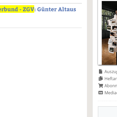
erbund - ZGV
: Günter Altaus
Auszug
Heftar
Abon
Media