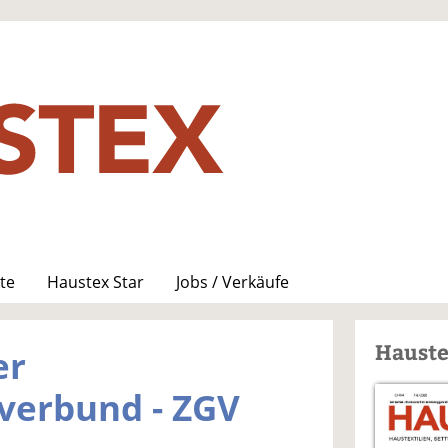
te
Haustex Star
Jobs / Verkäufe
Haust
er
verbund - ZGV