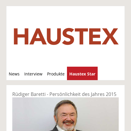
S
News
Interview
Produkte
Haustex Star
u
c
Jobs / Verkäufe
h
Rüdiger Baretti - Persönlichkeit des Jahres 2015
e