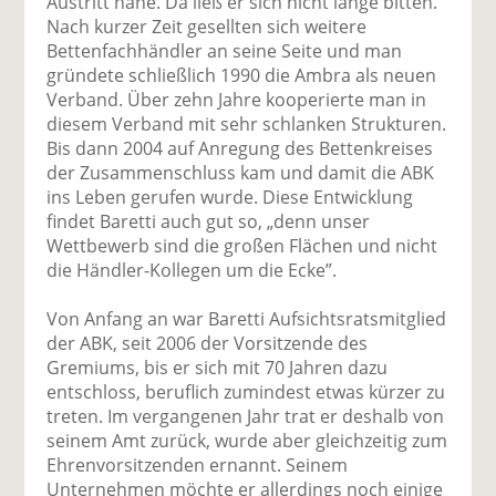
Austritt nahe. Da ließ er sich nicht lange bitten.
Nach kurzer Zeit gesellten sich weitere
Bettenfachhändler an seine Seite und man
gründete schließlich 1990 die Ambra als neuen
Verband. Über zehn Jahre kooperierte man in
diesem Verband mit sehr schlanken Strukturen.
Bis dann 2004 auf Anregung des Bettenkreises
der Zusammenschluss kam und damit die ABK
ins Leben gerufen wurde. Diese Entwicklung
findet Baretti auch gut so, „denn unser
Wettbewerb sind die großen Flächen und nicht
die Händler-Kollegen um die Ecke”.
Von Anfang an war Baretti Aufsichtsratsmitglied
der ABK, seit 2006 der Vorsitzende des
Gremiums, bis er sich mit 70 Jahren dazu
entschloss, beruflich zumindest etwas kürzer zu
treten. Im vergangenen Jahr trat er deshalb von
seinem Amt zurück, wurde aber gleichzeitig zum
Ehrenvorsitzenden ernannt. Seinem
Unternehmen möchte er allerdings noch einige