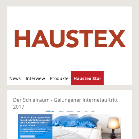
S
News
Interview
Produkte
Haustex Star
u
c
Jobs / Verkäufe
h
Der Schlafraum - Gelungener Internetauftritt
e
2017