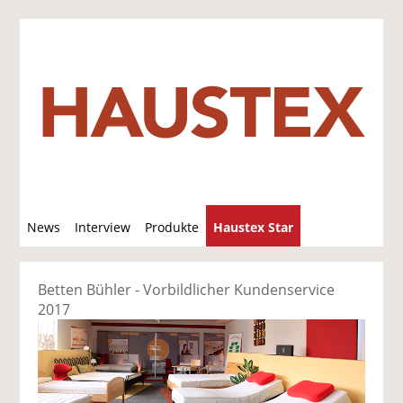
S
News
Interview
Produkte
Haustex Star
u
c
Jobs / Verkäufe
h
Betten Bühler - Vorbildlicher Kundenservice
e
2017