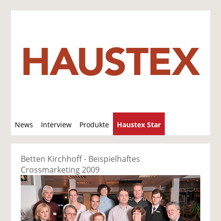
S
News
Interview
Produkte
Haustex Star
u
c
Jobs / Verkäufe
h
Betten Kirchhoff - Beispielhaftes
e
Crossmarketing 2009