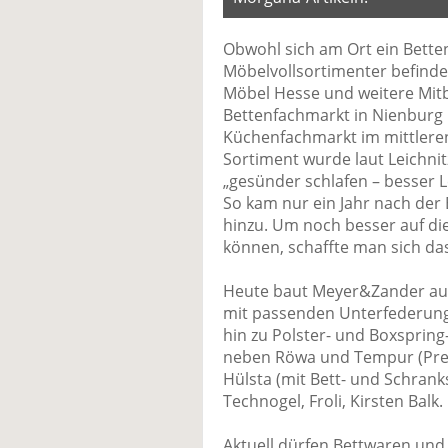
Obwohl sich am Ort ein Bette
Möbelvollsortimenter befinde
Möbel Hesse und weitere Mitb
Bettenfachmarkt in Nienburg r
Küchenfachmarkt im mittlere
Sortiment wurde laut Leichni
„gesünder schlafen – besser L
So kam nur ein Jahr nach der
hinzu. Um noch besser auf d
können, schaffte man sich d
Heute baut Meyer&Zander auf
mit passenden Unterfederung
hin zu Polster- und Boxspring
neben Röwa und Tempur (Prem
Hülsta (mit Bett- und Schran
Technogel, Froli, Kirsten Balk.
Aktuell dürfen Bettwaren und