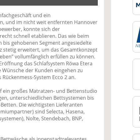
nfachgeschäft und ein
n, und im nicht weit entfernten Hannover
ewerber, konnte sich der
echt schnell etablieren. Das wie beim
n bis gehobenen Segment angesiedelte
tz stetig erweitert, um das Gesamtkonzept
eben” vollumfänglich erfüllen zu können.
 Eröffnung das Schlafsystem Röwa Etera
ie Wünsche der Kunden eingehen zu
as Rückenmess-System Ecco 2 an.
 ein großes Matratzen- und Bettenstudio
en, unterschiedlichen Bettsystemen bis
-Betten. Die wichtigsten Lieferanten
iumpartner) sind Selecta, Hasena,
ksystemen), Nolte, Stendebach, BNP,
 Bettwäsche als innenstadtrelevantes