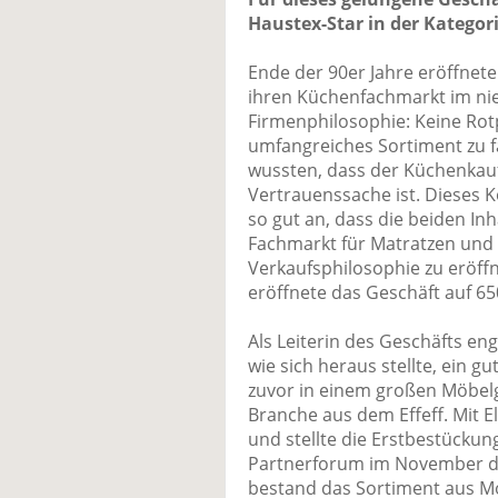
Haustex-Star in der Kategor
Ende der 90er Jahre eröffne
ihren Küchenfachmarkt im ni
Firmenphilosophie: Keine Rotpr
umfangreiches Sortiment zu fa
wussten, dass der Küchenkauf
Vertrauenssache ist. Dieses 
so gut an, dass die beiden In
Fachmarkt für Matratzen und 
Verkaufsphilosophie zu eröffn
eröffnete das Geschäft auf 6
Als Leiterin des Geschäfts en
wie sich heraus stellte, ein g
zuvor in einem großen Möbelg
Branche aus dem Effeff. Mit El
und stellte die Erstbestücku
Partnerforum im November d
bestand das Sortiment aus M