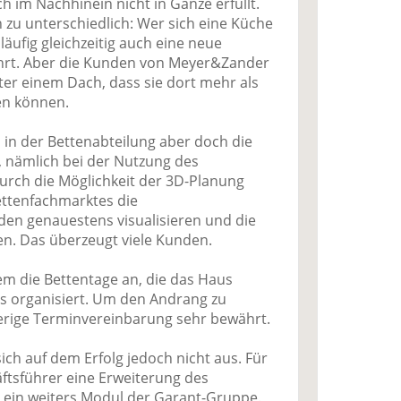
 im Nachhinein nicht in Gänze erfüllt.
 zu unterschiedlich: Wer sich eine Küche
släufig gleichzeitig auch eine neue
hrt. Aber die Kunden von Meyer&Zander
er einem Dach, dass sie dort mehr als
en können.
 in der Bettenabteilung aber doch die
 nämlich bei der Nutzung des
rch die Möglichkeit der 3D-Planung
ettenfachmarktes die
n genauestens visualisieren und die
en. Das überzeugt viele Kunden.
m die Bettentage an, die das Haus
 organisiert. Um den Andrang zu
herige Terminvereinbarung sehr bewährt.
ch auf dem Erfolg jedoch nicht aus. Für
äftsführer eine Erweiterung des
ein weiters Modul der Garant-Gruppe.