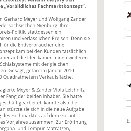
ie „Vorbildliches Fachmarktkonzept”.
ten Gerhard Meyer und Wolfgang Zander
edersächsischen Nienburg. Ihre
eis-Politik, stattdessen ein
iren und verlässlichen Preisen. Denn sie
 für die Endverbraucher eine
Konzept kam bei den Kunden tatsächlich
haber auf die Idee kamen, einen weiteren
Schlafsysteme mit der gleichen
en. Gesagt, getan: Im Januar 2010
50 Quadratmetern Verkaufsfläche.
gagierte Meyer & Zander Viola Leichnitz;
uter Fang der beiden Inhaber. Sie hatte
eschäft gearbeitet, kannte also die
an stürzte sie sich in die neue Aufgabe
ng des Fachmarktes auf dem Garant
es Vorjahres zusammen. Zur Eröffnung
organa- und Tempur-Matratzen,