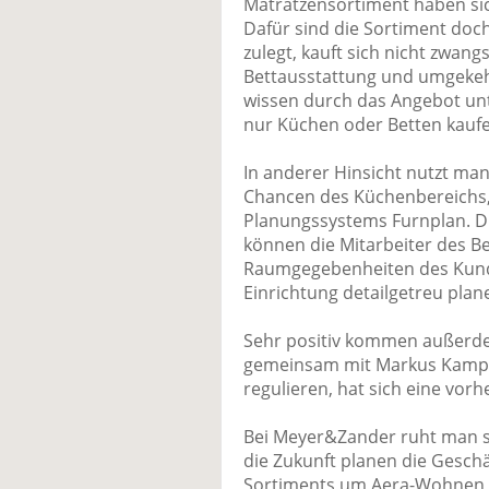
Matratzensortiment haben sich
Dafür sind die Sortiment doch
zulegt, kauft sich nicht zwang
Bettausstattung und umgeke
wissen durch das Angebot unt
nur Küchen oder Betten kauf
In anderer Hinsicht nutzt man
Chancen des Küchenbereichs,
Planungssystems Furnplan. Du
können die Mitarbeiter des B
Raumgegebenheiten des Kunde
Einrichtung detailgetreu plan
Sehr positiv kommen außerde
gemeinsam mit Markus Kamps
regulieren, hat sich eine vor
Bei Meyer&Zander ruht man si
die Zukunft planen die Gesch
Sortiments um Aera-Wohnen, 