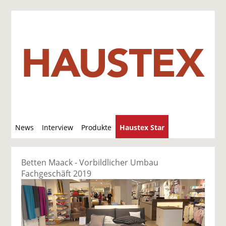
S
News
Interview
Produkte
Haustex Star
u
c
Jobs / Verkäufe
h
Betten Maack - Vorbildlicher Umbau
e
Fachgeschäft 2019