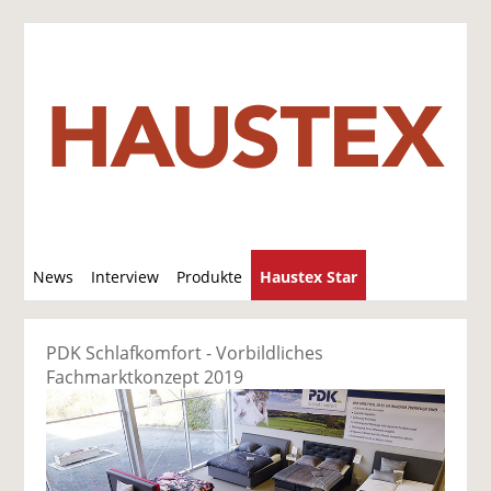
S
News
Interview
Produkte
Haustex Star
u
c
Jobs / Verkäufe
h
PDK Schlafkomfort - Vorbildliches
e
Fachmarktkonzept 2019