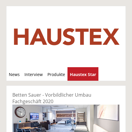
S
News
Interview
Produkte
Haustex Star
u
c
Jobs / Verkäufe
h
Betten Sauer - Vorbildlicher Umbau
e
Fachgeschäft 2020