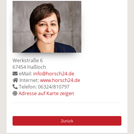
Werkstraße 6
67454 Haßloch
eMail:
info@horsch24.de
Internet:
www.horsch24.de
Telefon: 06324/810797
Adresse auf Karte zeigen
Zurück