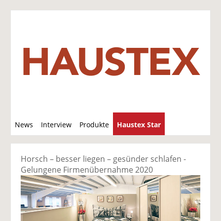
S
News
Interview
Produkte
Haustex Star
u
c
Jobs / Verkäufe
h
Horsch – besser liegen – gesünder schlafen -
e
Gelungene Firmenübernahme 2020