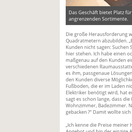
Das Geschäft bietet Platz fü
angrenzenden Sortimente.
Die große Herausforderung w
Quadratmetern abzubilden. „E
Kunden nicht sagen: Suchen Si
hier stehen. Ich habe einen od
maßgenau auf den Kunden eins
verschiedenen Raumausstatte
es ihm, passgenaue Lösungen 
den Kunden diverse Möglichkei
Fußboden, die er im Laden ni
Elektriker benötigt wird, hat
sagt es schon lange, dass di
Wohnzimmer, Badezimmer. Nur
gebacken ?“ Damit wollte sich 
„Ich kenne die Preise meiner
Angebot und bin der einzige 