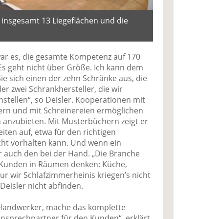
r insgesamt 13 Liegeflächen und die
ar es, die gesamte Kompetenz auf 170
s geht nicht über Größe. Ich kann dem
e sich einen der zehn Schränke aus, die
er zwei Schrankhersteller, die wir
tellen“, so Deisler. Kooperationen mit
rn und mit Schreinereien ermöglichen
anzubieten. Mit Musterbüchern zeigt er
ten auf, etwa für den richtigen
cht vorhalten kann. Und wenn ein
 er auch den bei der Hand. „Die Branche
e Kunden in Räumen denken: Küche,
 wir Schlafzimmerheinis kriegen’s nicht
Deisler nicht abfinden.
 Handwerker, mache das komplette
Ansprechpartner für den Kunden“, erklärt