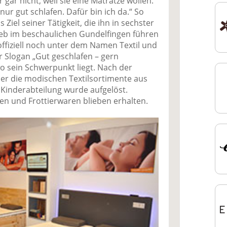
ar nicht, weil sie eine Matratze wollen.
ur gut schlafen. Dafür bin ich da.“ So
Ziel seiner Tätigkeit, die ihn in sechster
eb im beschaulichen Gundelfingen führen
 offiziell noch unter dem Namen Textil und
r Slogan „Gut geschlafen – gern
o sein Schwerpunkt liegt. Nach der
r die modischen Textilsortimente aus
 Kinderabteilung wurde aufgelöst.
en und Frottierwaren blieben erhalten.