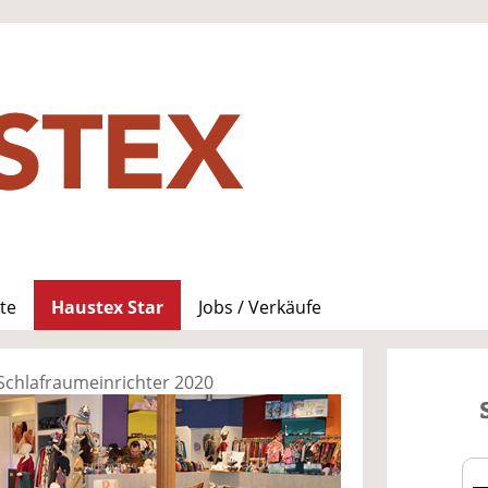
te
Haustex Star
Jobs / Verkäufe
r Schlafraumeinrichter 2020