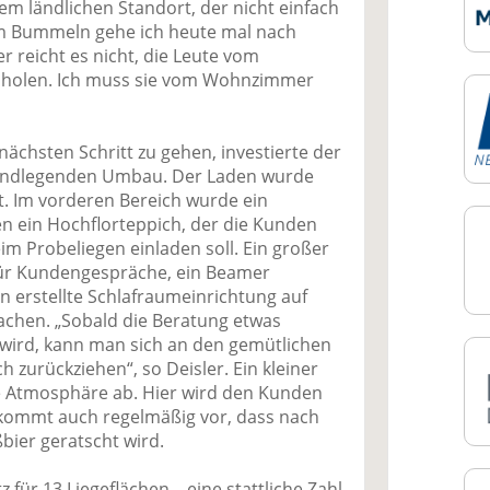
em ländlichen Standort, der nicht einfach
Zum Bummeln gehe ich heute mal nach
er reicht es nicht, die Leute vom
u holen. Ich muss sie vom Wohnzimmer
ächsten Schritt zu gehen, investierte der
rundlegenden Umbau. Der Laden wurde
rt. Im vorderen Bereich wurde ein
en ein Hochflorteppich, der die Kunden
m Probeliegen einladen soll. Ein großer
 für Kundengespräche, ein Beamer
an erstellte Schlafraumeinrichtung auf
achen. „Sobald die Beratung etwas
r wird, kann man sich an den gemütlichen
 zurückziehen“, so Deisler. Ein kleiner
e Atmosphäre ab. Hier wird den Kunden
s kommt auch regelmäßig vor, dass nach
ier geratscht wird.
für 13 Liegeflächen – eine stattliche Zahl