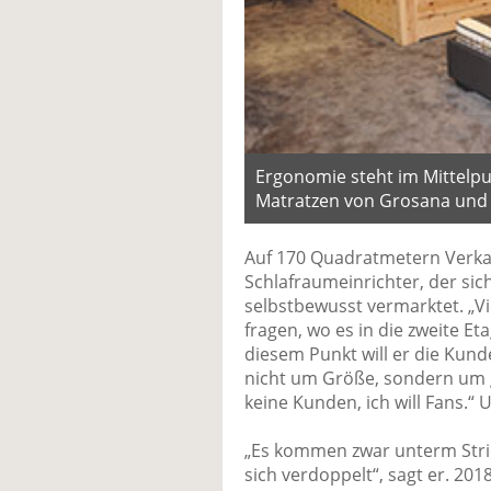
Ergonomie steht im Mittelpun
Matratzen von Grosana und
Auf 170 Quadratmetern Verkau
Schlafraumeinrichter, der si
selbstbewusst vermarktet. „V
fragen, wo es in die zweite Et
diesem Punkt will er die Kun
nicht um Größe, sondern um gu
keine Kunden, ich will Fans.“
„Es kommen zwar unterm Stri
sich verdoppelt“, sagt er. 20