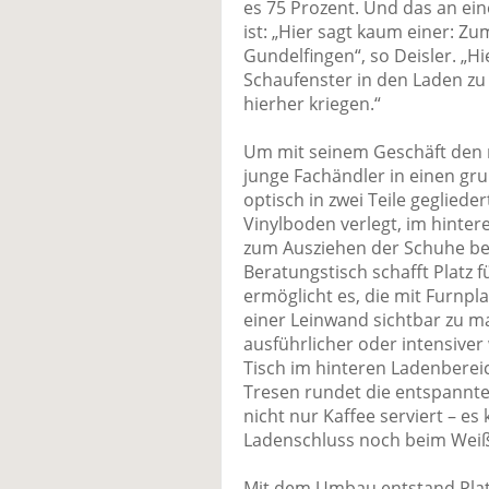
es 75 Prozent. Und das an ein
ist: „Hier sagt kaum einer: 
Gundelfingen“, so Deisler. „Hi
Schaufenster in den Laden z
hierher kriegen.“
Um mit seinem Geschäft den n
junge Fachändler in einen g
optisch in zwei Teile gegliede
Vinylboden verlegt, im hinter
zum Ausziehen der Schuhe bei
Beratungstisch schafft Platz
ermöglicht es, die mit Furnpl
einer Leinwand sichtbar zu m
ausführlicher oder intensive
Tisch im hinteren Ladenbereich
Tresen rundet die entspannt
nicht nur Kaffee serviert – e
Ladenschluss noch beim Weißb
Mit dem Umbau entstand Platz 