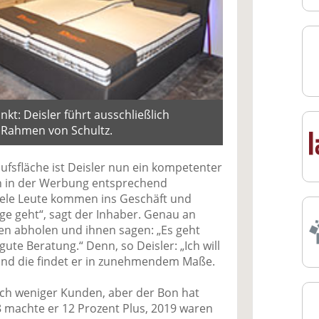
kt: Deisler führt ausschließlich
 Rahmen von Schultz.
fsfläche ist Deisler nun ein kompetenter
ch in der Werbung entsprechend
iele Leute kommen ins Geschäft und
age geht“, sagt der Inhaber. Genau an
den abholen und ihnen sagen: „Es geht
te Beratung.“ Denn, so Deisler: „Ich will
 Und die findet er in zunehmendem Maße.
ch weniger Kunden, aber der Bon hat
18 machte er 12 Prozent Plus, 2019 waren