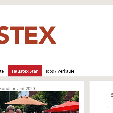
te
Haustex Star
Jobs / Verkäufe
s Kundenevent 2020