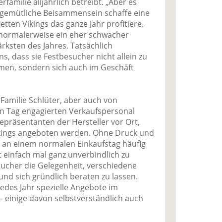
amilie alljährlich betreibt. „Aber es
as gemütliche Beisammensein schaffe eine
ten Vikings das ganze Jahr profitiere.
, normalerweise ein eher schwacher
rksten des Jahres. Tatsächlich
s, dass sie Festbesucher nicht allein zu
en, sondern sich auch im Geschäft
 Familie Schlüter, aber auch von
sen Tag engagierten Verkaufspersonal
präsentanten der Hersteller vor Ort,
ikings angeboten werden. Ohne Druck und
 an einem normalen Einkaufstag häufig
 einfach mal ganz unverbindlich zu
sucher die Gelegenheit, verschiedene
nd sich gründlich beraten zu lassen.
 jedes Jahr spezielle Angebote im
– einige davon selbstverständlich auch