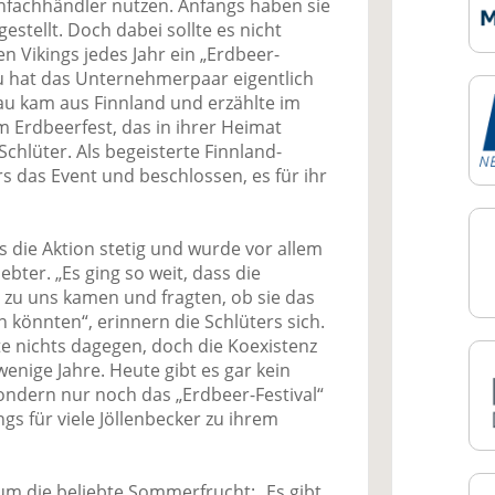
enfachhändler nutzen. Anfangs haben sie
stellt. Doch dabei sollte es nicht
en Vikings jedes Jahr ein „Erdbeer-
azu hat das Unternehmerpaar eigentlich
rau kam aus Finnland und erzählte im
 Erdbeerfest, das in ihrer Heimat
 Schlüter. Als begeisterte Finnland-
s das Event und beschlossen, es für ihr
 die Aktion stetig und wurde vor allem
bter. „Es ging so weit, dass die
 zu uns kamen und fragten, ob sie das
könnten“, erinnern die Schlüters sich.
e nichts dagegen, doch die Koexistenz
enige Jahre. Heute gibt es gar kein
ondern nur noch das „Erdbeer-Festival“
ngs für viele Jöllenbecker zu ihrem
um die beliebte Sommerfrucht: „Es gibt