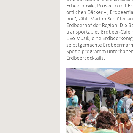
Erbeerbowle, Prosecco mit E
örtlichen Bäcker – , Erdbeer
pur“, zählt Marion Schlüter 
Erdbeerhof der Region. Die Be
transportables Erdbeer-Café m
Live-Musik, eine Erdbeerkönigi
selbstgemachte Erdbeermarme
Spezialprogramm unterhalten.
Erdbeercocktails.