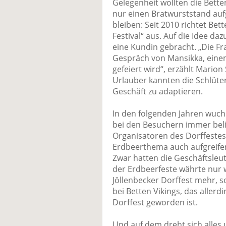
Gelegenheit wollten die Bett
nur einen Bratwurststand aufge
bleiben: Seit 2010 richtet Bett
Festival“ aus. Auf die Idee d
eine Kundin gebracht. „Die F
Gespräch von Mansikka, einem
gefeiert wird“, erzählt Marion
Urlauber kannten die Schlüter
Geschäft zu adaptieren.
In den folgenden Jahren wuchs
bei den Besuchern immer belie
Organisatoren des Dorffestes
Erdbeerthema auch aufgreifen 
Zwar hatten die Geschäftsleut
der Erdbeerfeste währte nur w
Jöllenbecker Dorffest mehr, s
bei Betten Vikings, das allerdi
Dorffest geworden ist.
Und auf dem dreht sich alles 