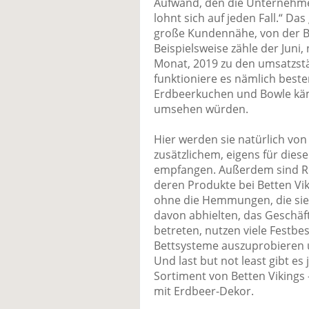
Aufwand, den die Unternehmerf
lohnt sich auf jeden Fall.“ D
große Kundennähe, von der Bet
Beispielsweise zähle der Juni
Monat, 2019 zu den umsatzstä
funktioniere es nämlich besten
Erdbeerkuchen und Bowle käm
umsehen würden.
Hier werden sie natürlich von
zusätzlichem, eigens für die
empfangen. Außerdem sind Re
deren Produkte bei Betten V
ohne die Hemmungen, die sie
davon abhielten, das Geschäft
betreten, nutzen viele Festbe
Bettsysteme auszuprobieren u
Und last but not least gibt es
Sortiment von Betten Vikings 
mit Erdbeer-Dekor.