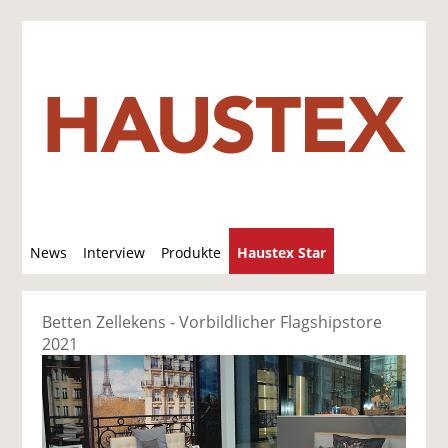
S
News
Interview
Produkte
Haustex Star
u
c
Jobs / Verkäufe
h
Betten Zellekens - Vorbildlicher Flagshipstore
e
2021