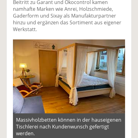
Beitritt zu Garant und Ökocontrol kamen
namhafte Marken wie Anrei, Holzschmiede,
Gaderform und Sixay als Manufakturpartner
hinzu und ergänzen das Sortiment aus eigener
Werkstatt.
Massivholzbetten können in der haus­eigenen
Tischlerei nach Kundenwunsch gefertigt
werden.