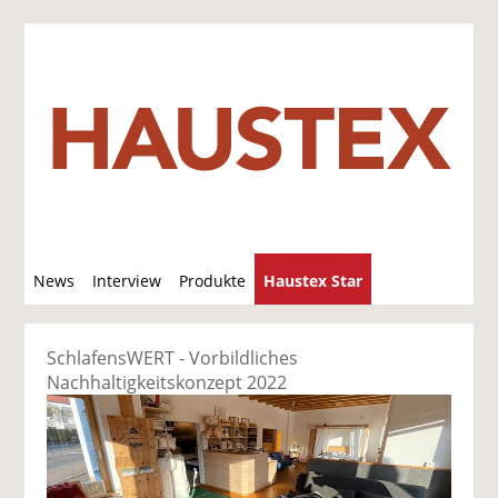
S
News
Interview
Produkte
Haustex Star
u
c
Jobs / Verkäufe
h
SchlafensWERT - Vorbildliches
e
Nachhaltigkeitskonzept 2022