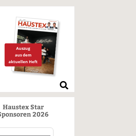
Auszug
aus dem
aktuellen Heft
S
u
c
h
e