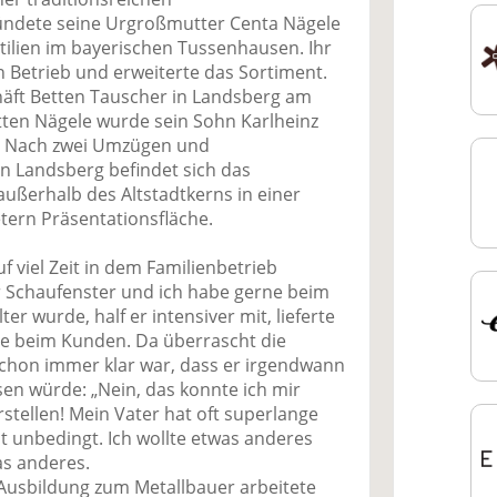
ündete seine Urgroßmutter Centa Nägele
tilien im bayerischen Tussenhausen. Ihr
Betrieb und erweiterte das Sortiment.
äft Betten Tauscher in Landsberg am
tten Nägele wurde sein Sohn Karlheinz
r. Nach zwei Umzügen und
n Landsberg befindet sich das
außerhalb des Altstadtkerns in einer
ern Präsentationsfläche.
uf viel Zeit in dem Familienbetrieb
r Schaufenster und ich habe gerne beim
ter wurde, half er intensiver mit, lieferte
ie beim Kunden. Da überrascht die
 schon immer klar war, dass er irgendwann
sen würde: „Nein, das konnte ich mir
rstellen! Mein Vater hat oft superlange
ht unbedingt. Ich wollte etwas anderes
as anderes.
Ausbildung zum Metallbauer arbeitete