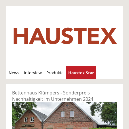
S
News
Interview
Produkte
Haustex Star
u
c
Jobs / Verkäufe
h
Bettenhaus Klümpers - Sonderpreis
e
Nachhaltigkeit im Unternehmen 2024