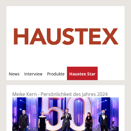
S
News
Interview
Produkte
Haustex Star
u
c
Jobs / Verkäufe
h
Meike Kern - Persönlichkeit des Jahres 2024
e