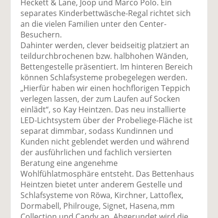
Heckett & Lane, Joop und Marco Polo. Ein
separates Kinderbettwäsche-Regal richtet sich
an die vielen Familien unter den Center-
Besuchern.
Dahinter werden, clever beidseitig platziert an
teildurchbrochenen bzw. halbhohen Wänden,
Bettengestelle präsentiert. Im hinteren Bereich
können Schlafsysteme probegelegen werden.
„Hierfür haben wir einen hochflorigen Teppich
verlegen lassen, der zum Laufen auf Socken
einlädt“, so Kay Heintzen. Das neu installierte
LED-Lichtsystem über der Probeliege-Fläche ist
separat dimmbar, sodass Kundinnen und
Kunden nicht geblendet werden und während
der ausführlichen und fachlich versierten
Beratung eine angenehme
Wohlfühlatmosphäre entsteht. Das Bettenhaus
Heintzen bietet unter anderem Gestelle und
Schlafsysteme von Röwa, Kirchner, Lattoflex,
Dormabell, Philrouge, Signet, Hasena, mm
Collection und Candy an. Abgerundet wird die