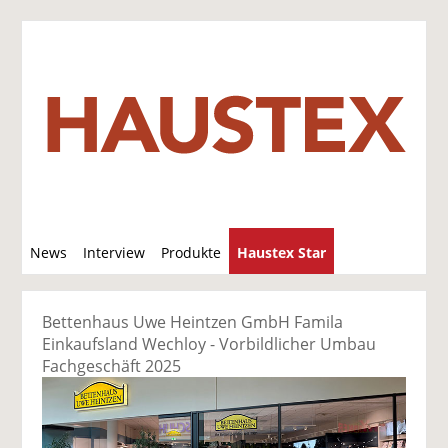
S
News
Interview
Produkte
Haustex Star
u
c
Jobs / Verkäufe
h
Bettenhaus Uwe Heintzen GmbH Famila
e
Einkaufsland Wechloy - Vorbildlicher Umbau
Fachgeschäft 2025