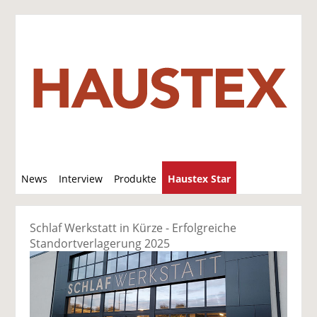
S
News
Interview
Produkte
Haustex Star
u
c
Jobs / Verkäufe
h
Schlaf Werkstatt in Kürze - Erfolgreiche
e
Standort­verlagerung 2025