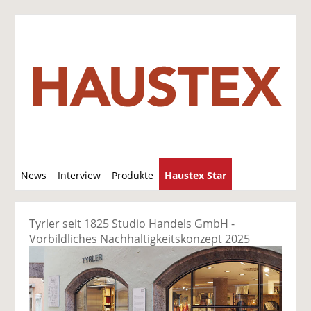
S
News
Interview
Produkte
Haustex Star
u
c
Jobs / Verkäufe
h
Tyrler seit 1825 Studio Handels GmbH -
e
Vorbildliches Nachhaltigkeitskonzept 2025