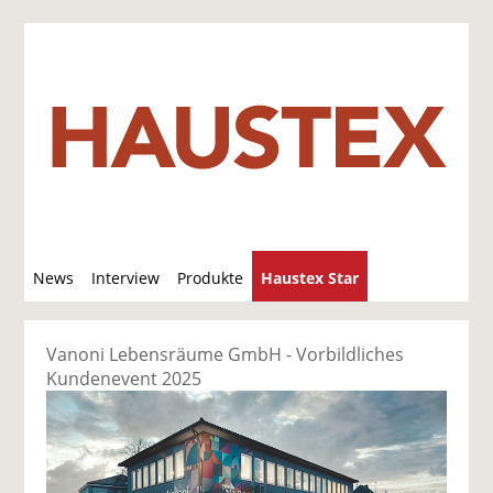
S
News
Interview
Produkte
Haustex Star
u
c
Jobs / Verkäufe
h
Vanoni Lebensräume GmbH - Vorbildliches
e
Kundenevent 2025