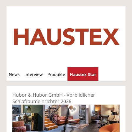
S
News
Interview
Produkte
Haustex Star
u
c
Jobs / Verkäufe
h
Hubor & Hubor GmbH - Vorbildlicher
e
Schlafraum­einrichter 2026