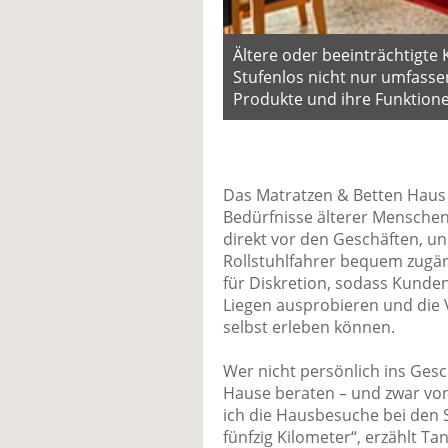
Ältere oder beeinträchtigte
Stufenlos nicht nur umfass
Produkte und ihre Funktione
Das Matratzen & Betten Haus 
Bedürfnisse älterer Menschen 
direkt vor den Geschäften, un
Rollstuhlfahrer bequem zugän
für Diskretion, sodass Kunde
Liegen ausprobieren und die V
selbst erleben können.
Wer nicht persönlich ins Ges
Hause beraten – und zwar von
ich die Hausbesuche bei den S
fünfzig Kilometer“, erzählt T