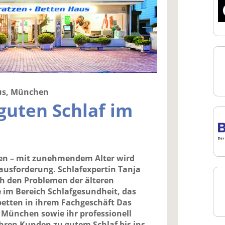
us, München
 guten Schlaf im
hen – mit zunehmendem Alter wird
rausforderung. Schlafexpertin Tanja
h den Problemen der älteren
e im Bereich Schlafgesundheit, das
betten in ihrem Fachgeschäft Das
 München sowie ihr professionell
hren Kunden zu gutem Schlaf bis ins