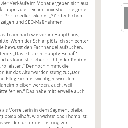
 vier Verkäufe im Monat ergeben sich aus
ruppe zu erreichen, investiert sie gezielt
 in Printmedien wie der „Süddeutschen
 Anzeigen und SEO-Maßnahmen.
das Team nach wie vor im Haupthaus,
te. Wenn der Schlaf plötzlich schlechter
die bewusst den Fachhandel aufsuchen,
teme. „Das ist unser Hauptgeschäft“,
nd es kann sich eben nicht jeder Rentner
Euro leisten.“ Dennoch nimmt die
 für das Älterwerden stetig zu: „Der
he Pflege immer wichtiger wird. Ich
daheim bleiben werden, auch, weil
ätze fehlen.“ Das habe mittlerweile auch
 als Vorreiterin in dem Segment bleibt
 beispielhaft, wie wichtig das Thema ist:
s werden unter der Leitung von