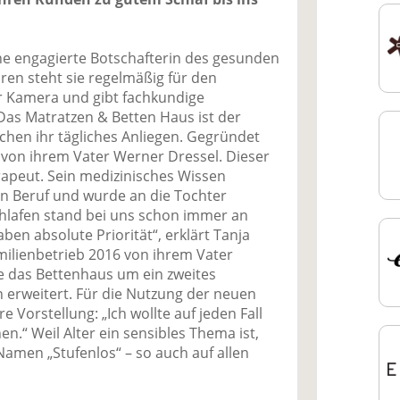
ine engagierte Botschafterin des gesunden
hren steht sie regelmäßig für den
r Kamera und gibt fachkundige
 Das Matratzen & Betten Haus ist der
hen ihr tägliches Anliegen. Gegründet
von ihrem Vater Werner Dressel. Dieser
rapeut. Sein medizinisches Wissen
n Beruf und wurde an die Tochter
hlafen stand bei uns schon immer an
aben absolute Priorität“, erklärt Tanja
milienbetrieb 2016 von ihrem Vater
 das Bettenhaus um ein zweites
 erweitert. Für die Nutzung der neuen
re Vorstellung: „Ich wollte auf jeden Fall
n.“ Weil Alter ein sensibles Thema ist,
amen „Stufenlos“ – so auch auf allen