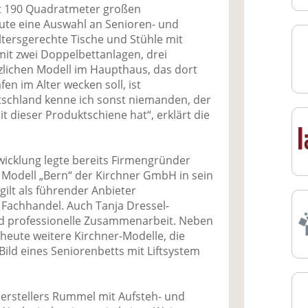
mt 190 Qua­dratmeter großen
eute eine Auswahl an Senioren- und
ltersgerechte Tische und Stühle mit
 mit zwei Doppelbettanlagen, drei
zlichen Modell im Haupthaus, das dort
en im Alter wecken soll, ist
tschland kenne ich sonst niemanden, der
it dieser Produktschiene hat“, erklärt die
wicklung legte bereits Firmengründer
 Modell „Bern“ der Kirchner GmbH in sein
ilt als führender Anbieter
 Fachhandel. Auch Tanja Dressel-
nd professionelle Zusammenarbeit. Neben
 heute weitere Kirchner-Modelle, die
ild eines Seniorenbetts mit Liftsystem
erstellers Rummel mit Aufsteh- und