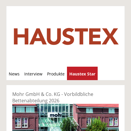
S
News
Interview
Produkte
Haustex Star
u
c
Jobs / Verkäufe
h
Mohr GmbH & Co. KG - Vorbildbliche
e
Bettenabteilung 2026