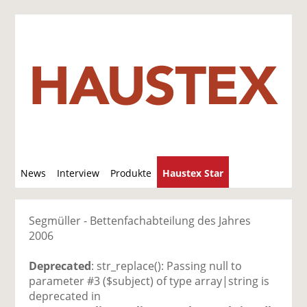
S
News
Interview
Produkte
Haustex Star
u
c
Jobs / Verkäufe
h
Segmüller - Bettenfachabteilung des Jahres
e
2006
Deprecated
: str_replace(): Passing null to
parameter #3 ($subject) of type array|string is
deprecated in