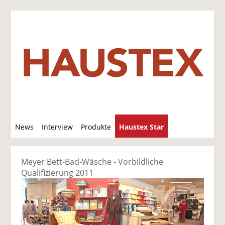
S
News
Interview
Produkte
Haustex Star
u
c
Jobs / Verkäufe
h
Meyer Bett-Bad-Wäsche - Vorbildliche
e
Qualifizierung 2011