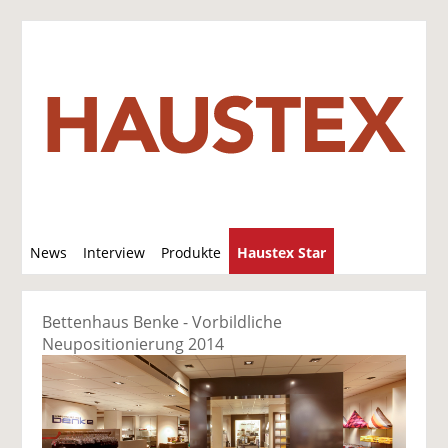
S
News
Interview
Produkte
Haustex Star
u
c
Jobs / Verkäufe
h
Bettenhaus Benke - Vorbildliche
e
Neupositionierung 2014