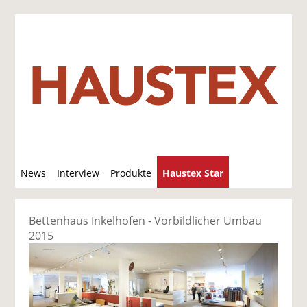
S
News
Interview
Produkte
Haustex Star
u
c
Jobs / Verkäufe
h
Bettenhaus Inkelhofen - Vorbildlicher Umbau
e
2015