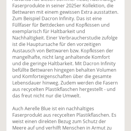
uf
wi
uf
er
ru
Faserprodukte in seiner 2025er Kollektion, die
F
tt
Li
E
ck
Bettwaren mit einem gewissen Extra ausstatten.
ac
er
n
m
e
Zum Beispiel Dacron Infinity. Das ist eine
e
n
k
ai
n
Füllfaser für Bettdecken und Kopfkissen und
b
e
l
exemplarisch für Haltbarkeit und
o
di
v
Nachhaltigkeit. Einer Verbraucherstudie zufolge
o
n
er
ist die Hauptursache für den vorzeitigen
k
te
se
Austausch von Bettwaren bzw. Kopfkissen der
te
il
n
mangelhafte, nicht lang anhaltende Komfort
il
e
d
und die geringe Haltbarkeit. Mit Dacron Infinity
e
n
e
befüllte Bettwaren hingegen behalten Volumen
n
n
und Komforteigenschaften über die gesamte
Lebensdauer hinweg. Zudem werden die Fasern
aus recycelten Plastikflaschen hergestellt - und
das freut nicht nur die Umwelt.
Auch Aerelle Blue ist ein nachhaltiges
Faserprodukt aus recycelten Plastikflaschen. Es
weist einen direkten Bezug zum Schutz der
Meere auf und verhilft Menschen in Armut zu