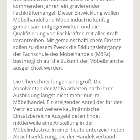
uf
wi
uf
er
ru
kommenden Jahren ein gravierender
F
tt
Li
E
ck
Fachkräftemangel. Dieser Entwicklung wollen
ac
er
n
m
e
Möbelhandel und Möbelindustrie künftig
e
n
k
ai
n
gemeinsam entgegenwirken und die
b
e
l
Qualifizierung von Fachkräften mit aller Kraft
o
di
v
vorantreiben. Mit gemeinschaftlichem Einsatz
o
n
er
sollen zu diesem Zweck die Bildungslehrgänge
k
te
se
der Fachschule des Möbelhandels (MöFa)
te
il
n
bestmöglich auf die Zukunft der Möbelbranche
il
e
d
ausgerichtet werden.
e
n
e
n
n
Die Überschneidungen sind groß: Die
Absolventen der MöFa arbeiten nach ihrer
Ausbildung längst nicht mehr nur im
Möbelhandel. Ein steigender Anteil der für den
Vertrieb und weitere kaufmännische
Einsatzbereiche Ausgebildeten findet
mittlerweile eine Anstellung in der
Möbelindustrie. In einer heute unterzeichneten
Absichtserklärung, die der Handelsverband