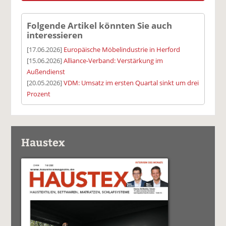
Folgende Artikel könnten Sie auch
interessieren
[17.06.2026]
Europäische Möbelindustrie in Herford
[15.06.2026]
Alliance-Verband: Verstärkung im
Außendienst
[20.05.2026]
VDM: Umsatz im ersten Quartal sinkt um drei
Prozent
Haustex