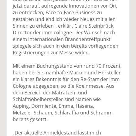
uf
wi
uf
er
ru
jetzt darauf, aufregende Innovationen vor Ort
F
tt
Li
E
ck
zu entdecken, Face-to-Face Business zu
ac
er
n
m
e
gestalten und endlich wieder Neues mit allen
e
n
k
ai
n
Sinnen zu erleben“, erklärt Claire Steinbrück,
b
e
l
Director der imm cologne. Der Wunsch nach
o
di
v
einem internationalen Branchentreffpunkt
o
n
er
spiegele sich auch in den bereits vorliegenden
k
te
se
Registrierungen zur Messe wider.
te
il
n
il
e
d
Mit einem Buchungsstand von rund 70 Prozent,
e
n
e
haben bereits namhafte Marken und Hersteller
n
n
ein klares Bekenntnis für den Re-Start der imm
Cologne abgegeben, so die Koelnmesse. Aus
dem Bereich der Matratzen- und
Schlafmöbelhersteller sind Namen wie
Auping, Dormiente, Emma, Hasena,
Metzeler Schaum, Schlaraffia und Schramm
bereits gesetzt.
„Der aktuelle Anmeldestand lässt mich