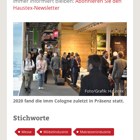
Immer informiert bleiben:
Abonnieren Sie den
Haustex-Newsletter
Foto/Grafik: Haustex
2020 fand die imm Cologne zuletzt in Präsenz statt.
Stichworte
Messe
Möbelindustrie
Matratzenindustrie