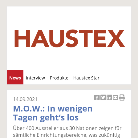
S
News
Interview
Produkte
Haustex Star
u
c
Jobs / Verkäufe
h
14.09.2021
Ar
Ar
Ar
Ar
Ar
e
M.O.W.: In wenigen
ti
ti
ti
ti
ti
Tagen geht‘s los
k
k
k
k
k
el
el
el
el
el
Über 400 Aussteller aus 30 Nationen zeigen für
a
t
a
p
D
sämtliche Einrichtungsbereiche, was zukünftig