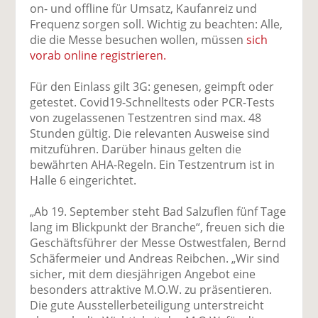
uf
wi
uf
er
ru
on- und offline für Umsatz, Kaufanreiz und
F
tt
Li
E
ck
Frequenz sorgen soll. Wichtig zu beachten: Alle,
ac
er
n
m
e
die die Messe besuchen wollen, müssen
sich
e
n
k
ai
n
vorab online registrieren.
b
e
l
o
di
v
Für den Einlass gilt 3G: genesen, geimpft oder
o
n
er
getestet. Covid19-Schnelltests oder PCR-Tests
k
te
se
von zugelassenen Testzentren sind max. 48
te
il
n
Stunden gültig. Die relevanten Ausweise sind
il
e
d
mitzuführen. Darüber hinaus gelten die
e
n
e
bewährten AHA-Regeln. Ein Testzentrum ist in
n
n
Halle 6 eingerichtet.
„Ab 19. September steht Bad Salzuflen fünf Tage
lang im Blickpunkt der Branche“, freuen sich die
Geschäftsführer der Messe Ostwestfalen, Bernd
Schäfermeier und Andreas Reibchen. „Wir sind
sicher, mit dem diesjährigen Angebot eine
besonders attraktive M.O.W. zu präsentieren.
Die gute Ausstellerbeteiligung unterstreicht