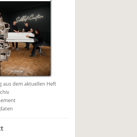
 aus dem aktuellen Heft
chiv
nement
daten
t