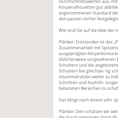
Durchschnittswerten aus, mit
Körpersilhouetten gut abbild
angenommenen Standard deutlic
den passen vorher festgelegt
Wie sind Sie auf die Idee d
Plänker: Entstanden ist das „P
Zusammenarbeit mit Spitzensp
ausgeprägten Körperkonturen
üblicherweise vorgesehenen Be
Schultern und die angebotene 
Schultern bei gleichzei- tig sc
miummatratzen weiter zu indi
Schnitten und Aushöh- lunge
belasteten Bereichen zu schaf
Das klingt nach einem sehr sp
Plänker: Den schätzen wir wei
die durch intensiven Sport M