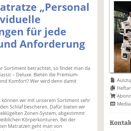
a
t
a
p
D
atratze „Personal
uf
wi
uf
er
ru
F
tt
Li
E
ck
ividuelle
ac
er
n
m
e
e
n
k
ai
n
ngen für jede
b
e
l
 und Anforderung
o
di
v
o
n
er
k
te
se
te
il
n
il
e
d
hr Sortiment betrachtet, so findet man da
e
n
e
lassic – Deluxe. Bieten die Premium-
n
n
Auszug
hend Komfort? Wer wird denn damit
Heftar
Abon
Tat können wir mit unserem Sortiment sehr
Media
en Schlaf bescheren. Dafür bieten wir
geklügelten Zonen-System, abgestimmt
weiblichen Körperkonturen. Bei der
Kontak
rten Matratzen geht man von