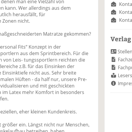
 denen man eine Vielzahl von
Konta
en kann. Wer allerdings aus dem
Konta
h herausfällt, für
Konta
e Zonen nicht.
er maßgeschneiderten Matratze gekommen?
Verlag
ersonal Fits“ Konzept in der
Stelle
ortlern aus dem Sprintbereich. Für die
Fachze
 von Leis- tungssportlern reichten die
reiche z.B. für das Einsinken der
Fachp
Einsinktiefe nicht aus. Sehr breite
Lesers
hmalen Hüften - da half nur, unsere Pre-
Impre
vidualisieren und mit geschickten
n im Latex mehr Komfort in besonders
fen.
eziellen, eher kleinen Kundenkreis.
t größer ein. Längst nicht nur Menschen,
uskelaufbau betreiben, haben