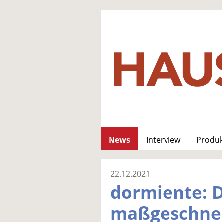
News
Interview
Produ
22.12.2021
dormiente: D
maßgeschne