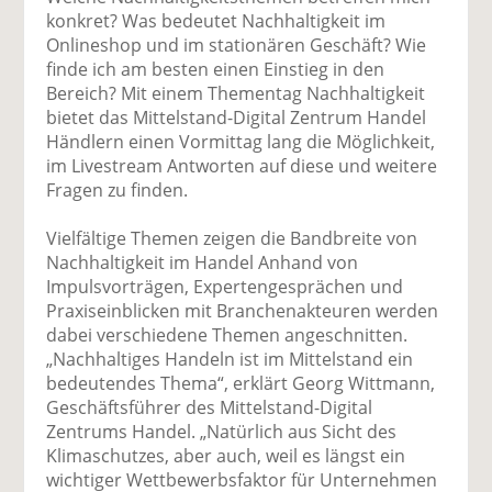
uf
wi
uf
er
ru
konkret? Was bedeutet Nachhaltigkeit im
F
tt
Li
E
ck
Onlineshop und im stationären Geschäft? Wie
ac
er
n
m
e
finde ich am besten einen Einstieg in den
e
n
k
ai
n
Bereich? Mit einem Thementag Nachhaltigkeit
b
e
l
bietet das Mittelstand-Digital Zentrum Handel
o
di
v
Händlern einen Vormittag lang die Möglichkeit,
o
n
er
im Livestream Antworten auf diese und weitere
k
te
se
Fragen zu finden.
te
il
n
il
e
d
Vielfältige Themen zeigen die Bandbreite von
e
n
e
Nachhaltigkeit im Handel Anhand von
n
n
Impulsvorträgen, Expertengesprächen und
Praxiseinblicken mit Branchenakteuren werden
dabei verschiedene Themen angeschnitten.
„Nachhaltiges Handeln ist im Mittelstand ein
bedeutendes Thema“, erklärt Georg Wittmann,
Geschäftsführer des Mittelstand-Digital
Zentrums Handel. „Natürlich aus Sicht des
Klimaschutzes, aber auch, weil es längst ein
wichtiger Wettbewerbsfaktor für Unternehmen