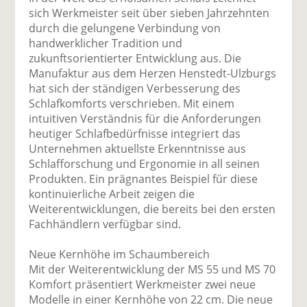
uf
wi
uf
er
ru
sich Werkmeister seit über sieben Jahrzehnten
F
tt
Li
E
ck
durch die gelungene Verbindung von
ac
er
n
m
e
handwerklicher Tradition und
e
n
k
ai
n
zukunftsorientierter Entwicklung aus. Die
b
e
l
Manufaktur aus dem Herzen Henstedt-Ulzburgs
o
di
v
hat sich der ständigen Verbesserung des
o
n
er
Schlafkomforts verschrieben. Mit einem
k
te
se
intuitiven Verständnis für die Anforderungen
te
il
n
heutiger Schlafbedürfnisse integriert das
il
e
d
Unternehmen aktuellste Erkenntnisse aus
e
n
e
Schlafforschung und Ergonomie in all seinen
n
n
Produkten. Ein prägnantes Beispiel für diese
kontinuierliche Arbeit zeigen die
Weiterentwicklungen, die bereits bei den ersten
Fachhändlern verfügbar sind.
Neue Kernhöhe im Schaumbereich
Mit der Weiterentwicklung der MS 55 und MS 70
Komfort präsentiert Werkmeister zwei neue
Modelle in einer Kernhöhe von 22 cm. Die neue