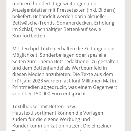
uf
wi
uf
er
ru
mehrere hundert Tageszeitungen und
F
tt
Li
E
ck
Anzeigenblätter mit Pressetexten (inkl. Bildern)
ac
er
n
m
e
beliefert. Behandelt werden darin aktuelle
e
n
k
ai
n
Bettwäsche-Trends, Sommerdecken, Erholung
b
e
l
im Schlaf, nachhaltiger Bettenkauf sowie
o
di
v
Komfortbetten.
o
n
er
k
te
se
Mit den bpd-Texten erhalten die Zeitungen die
te
il
n
Möglichkeit, Sonderbeilagen oder spezielle
il
e
d
Seiten zum Thema Bett redaktionell zu gestalten
e
n
e
und dem Bettenhandel als Werbeumfeld in
n
n
diesen Medien anzubieten. Die Texte aus dem
Frühjahr 2023 wurden fast fünf Millionen Mal in
Printmedien abgedruckt, was einem Gegenwert
von über 150.000 Euro entspricht.
Textilhäuser mit Betten- bzw.
Haustextilsortiment können die Vorlagen
zudem für die eigene Werbung und
Kundenkommunikation nutzen. Die einzelnen