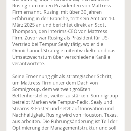
uf
wi
uf
er
ru
Rusing zum neuen Präsidenten von Mattress
F
tt
Li
E
ck
Firm ernannt. Rusing, mit über 30 Jahren
ac
er
n
m
e
Erfahrung in der Branche, tritt sein Amt am 10.
e
n
k
ai
n
März 2025 an und berichtet direkt an Scott
b
e
l
Thompson, den Interims-CEO von Mattress
o
di
v
Firm. Zuvor war Rusing als Präsident für US-
o
n
er
Vertrieb bei Tempur Sealy tätig, wo er die
k
te
se
Omnichannel-Strategie mitentwickelte und das
te
il
n
Umsatzwachstum über verschiedene Kanäle
il
e
d
verantwortete.
e
n
e
n
n
Seine Ernennung gilt als strategischer Schritt,
um Mattress Firm unter dem Dach von
Somnigroup, dem weltweit größten
Bettenhersteller, weiter zu stärken. Somnigroup
betreibt Marken wie Tempur-Pedic, Sealy und
Stearns & Foster und setzt auf Innovation und
Nachhaltigkeit. Rusing wird von Houston, Texas,
aus arbeiten. Die Führungsänderung ist Teil der
Optimierung der Managementstruktur und soll