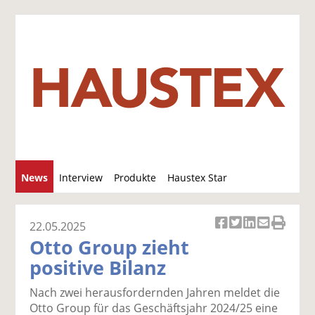
S
News
Interview
Produkte
Haustex Star
u
c
Jobs / Verkäufe
h
22.05.2025
Ar
Ar
Ar
Ar
Ar
e
Otto Group zieht
ti
ti
ti
ti
ti
positive Bilanz
k
k
k
k
k
el
el
el
el
el
Nach zwei herausfordernden Jahren meldet die
a
t
a
p
D
Otto Group für das Geschäftsjahr 2024/25 eine