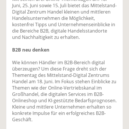
uf
wi
uf
er
ru
Juni, 25. Juni sowie 15. Juli bietet das Mittelstand-
F
tt
Li
E
ck
Digital Zentrum Handel kleinen und mittleren
ac
er
n
m
e
Handelsunternehmen die Möglichkeit,
e
n
k
ai
n
kostenfrei Tipps und Unternehmenseinblicke in
b
e
l
die Bereiche B2B, digitale Handelsstandorte
o
di
v
und Nachhaltigkeit zu erhalten.
o
n
er
k
te
se
B2B neu denken
te
il
n
il
e
d
Wie können Händler im B2B-Bereich digital
e
n
e
überzeugen? Um diese Frage dreht sich der
n
n
Thementag des Mittelstand-Digital Zentrums
Handel am 18. Juni. Im Fokus stehen Einblicke zu
Themen wie der Online-Vertriebskanal im
Großhandel, die digitalen Services im B2B-
Onlineshop und KI-gestützte Bedarfsprognosen.
Kleine und mittlere Unternehmen erhalten so
konkrete Impulse für ein erfolgreiches B2B-
Geschäft.