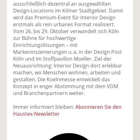
uf
wi
uf
er
ru
ausschließlich dezentral an ausgewählten
F
tt
Li
E
ck
Design-Locations im Kölner Stadtgebiet. Damit
ac
er
n
m
e
wird das Premium-Event für Interior Design
e
n
k
ai
n
erstmals als rein urbanes Format realisiert.
b
e
l
Vom 26. bis 29. Oktober verwandelt sich Köln
o
di
v
zur Bühne für hochwertige
o
n
er
Einrichtungslösungen – mit
k
te
se
Markeninszenierungen u. a. in der Design Post
te
il
n
Köln und im Stoffpavillon Moeller. Ziel der
il
e
d
Neuausrichtung: Interior Design dort erlebbar
e
n
e
machen, wo Menschen wohnen, arbeiten und
n
n
gestalten. Die Koelnmesse entwickelt das
Konzept in enger Abstimmung mit dem VDM
und Branchenpartnern weiter.
Immer informiert bleiben:
Abonnieren Sie den
Haustex-Newsletter