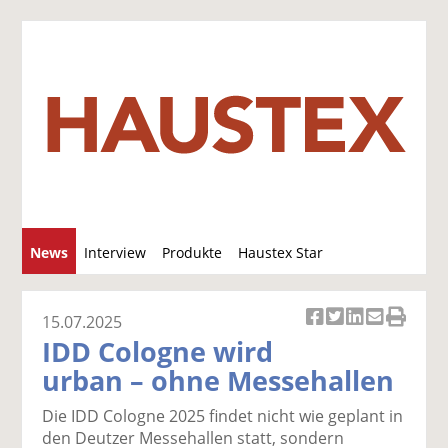
S
News
Interview
Produkte
Haustex Star
u
c
Jobs / Verkäufe
h
15.07.2025
Ar
Ar
Ar
Ar
Ar
e
IDD Cologne wird
ti
ti
ti
ti
ti
urban – ohne Messehallen
k
k
k
k
k
el
el
el
el
el
Die IDD Cologne 2025 findet nicht wie geplant in
a
t
a
p
D
den Deutzer Messehallen statt, sondern