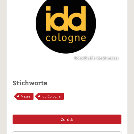
Foto/Grafik: Koelnmesse
Stichworte
Messe
idd Cologne
Zurück