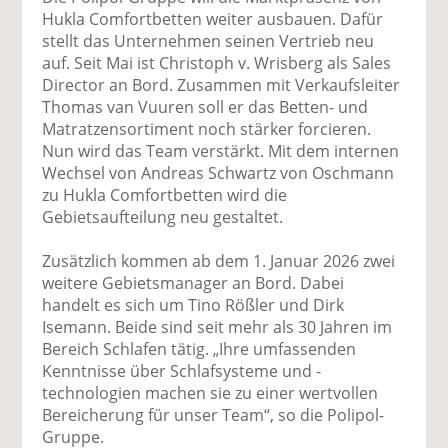
uf
wi
uf
er
ru
Hukla Comfortbetten weiter ausbauen. Dafür
F
tt
Li
E
ck
stellt das Unternehmen seinen Vertrieb neu
ac
er
n
m
e
auf. Seit Mai ist Christoph v. Wrisberg als Sales
e
n
k
ai
n
Director an Bord. Zusammen mit Verkaufsleiter
b
e
l
Thomas van Vuuren soll er das Betten- und
o
di
v
Matratzensortiment noch stärker forcieren.
o
n
er
Nun wird das Team verstärkt. Mit dem internen
k
te
se
Wechsel von Andreas Schwartz von Oschmann
te
il
n
zu Hukla Comfortbetten wird die
il
e
d
Gebietsaufteilung neu gestaltet.
e
n
e
n
n
Zusätzlich kommen ab dem 1. Januar 2026 zwei
weitere Gebietsmanager an Bord. Dabei
handelt es sich um Tino Rößler und Dirk
Isemann. Beide sind seit mehr als 30 Jahren im
Bereich Schlafen tätig. „Ihre umfassenden
Kenntnisse über Schlafsysteme und -
technologien machen sie zu einer wertvollen
Bereicherung für unser Team“, so die Polipol-
Gruppe.