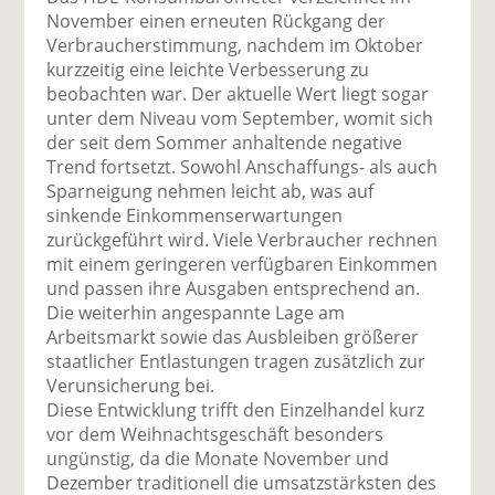
uf
wi
uf
er
ru
November einen erneuten Rückgang der
F
tt
Li
E
ck
Verbraucherstimmung, nachdem im Oktober
ac
er
n
m
e
kurzzeitig eine leichte Verbesserung zu
e
n
k
ai
n
beobachten war. Der aktuelle Wert liegt sogar
b
e
l
unter dem Niveau vom September, womit sich
o
di
v
der seit dem Sommer anhaltende negative
o
n
er
Trend fortsetzt. Sowohl Anschaffungs- als auch
k
te
se
Sparneigung nehmen leicht ab, was auf
te
il
n
sinkende Einkommenserwartungen
il
e
d
zurückgeführt wird. Viele Verbraucher rechnen
e
n
e
mit einem geringeren verfügbaren Einkommen
n
n
und passen ihre Ausgaben entsprechend an.
Die weiterhin angespannte Lage am
Arbeitsmarkt sowie das Ausbleiben größerer
staatlicher Entlastungen tragen zusätzlich zur
Verunsicherung bei.
Diese Entwicklung trifft den Einzelhandel kurz
vor dem Weihnachtsgeschäft besonders
ungünstig, da die Monate November und
Dezember traditionell die umsatzstärksten des