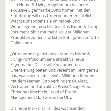
uf
wi
uf
er
ru
sein Home-&-Living-Angebot um die neue
F
tt
Li
E
ck
exklusive Eigenmarke „Otto home“. Mit der
ac
er
n
m
e
Einführung will das Unternehmen zusätzliche
e
n
k
ai
n
Wachstumspotenziale im Möbel- und
b
e
l
Wohnsegment erschließen. Das Home-&-Living-
o
di
v
Sortiment zählt mit mehr als vier Millionen
o
n
er
Produkten zu den stärksten Kategorien im Otto-
k
te
se
Onlineshop.
te
il
n
il
e
d
„Otto home ergänzt unser starkes Home &
e
n
e
Living-Portfolio um eine attraktive neue
n
n
Eigenmarke. Diese soll Konsumenten
Orientierung bieten und vereint im Kern genau
das, was unsere über zwölf Millionen Kunden
mit dem Namen Otto verbinden: Qualität,
Vertrauen und attraktive Preise“, sagt Anna-
Christina Hirschfeld, Head of Brand
Management Hartwaren bei Otto.
Die neue Marke ist Teil des wachsenden