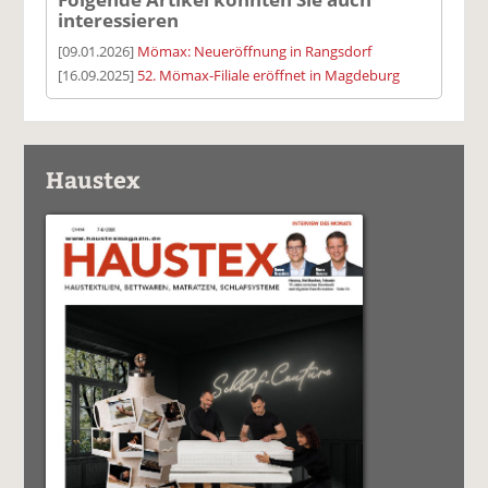
interessieren
[09.01.2026]
Mömax: Neueröffnung in Rangsdorf
[16.09.2025]
52. Mömax-Filiale eröffnet in Magdeburg
Haustex