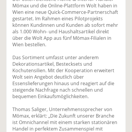
uf
wi
uf
er
ru
Mömax und die Online-Plattform Wolt haben in
F
tt
Li
E
ck
Wien eine neue Quick-Commerce-Partnerschaft
ac
er
n
m
e
gestartet. Im Rahmen eines Pilotprojekts
e
n
k
ai
n
können Kundinnen und Kunden ab sofort mehr
b
e
l
als 1.000 Wohn- und Haushaltsartikel direkt
o
di
v
über die Wolt App aus fünf Mömax-Filialen in
o
n
er
Wien bestellen.
k
te
se
te
il
n
Das Sortiment umfasst unter anderem
il
e
d
Dekorationsartikel, Bestecksets und
e
n
e
Kochutensilien. Mit der Kooperation erweitert
n
n
Wolt sein Angebot deutlich über
Essenslieferungen hinaus und reagiert auf die
steigende Nachfrage nach schnellen und
bequemen Einkaufsmöglichkeiten.
Thomas Saliger, Unternehmenssprecher von
Mömax, erklärt: „Die Zukunft unserer Branche
ist Omnichannel mit einem starken stationären
Handel in perfektem Zusammenspiel mit