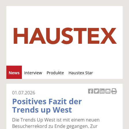
S
News
Interview
Produkte
Haustex Star
u
c
Jobs / Verkäufe
h
01.07.2026
Ar
Ar
Ar
Ar
Ar
e
Positives Fazit der
ti
ti
ti
ti
ti
Trends up West
k
k
k
k
k
el
el
el
el
el
Die Trends Up West ist mit einem neuen
a
t
a
p
D
Besucherrekord zu Ende gegangen. Zur