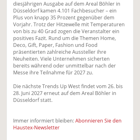
uf
wi
uf
er
ru
diesjährigen Ausgabe auf dem Areal Böhler in
F
tt
Li
E
ck
Düsseldorf kamen 4.101 Fachbesucher – ein
ac
er
n
m
e
Plus von knapp 35 Prozent gegenüber dem
e
n
k
ai
n
Vorjahr. Trotz der Hitzewelle mit Temperaturen
b
e
l
von bis zu 40 Grad zogen die Veranstalter ein
o
di
v
positives Fazit. Rund um die Themen Home,
o
n
er
Deco, Gift, Paper, Fashion und Food
k
te
se
präsentierten zahlreiche Aussteller ihre
te
il
n
Neuheiten. Viele Unternehmen sicherten
il
e
d
bereits während oder unmittelbar nach der
e
n
e
Messe ihre Teilnahme für 2027 zu.
n
n
Die nächste Trends Up West findet vom 26. bis
28. Juni 2027 erneut auf dem Areal Böhler in
Düsseldorf statt.
Immer informiert bleiben:
Abonnieren Sie den
Haustex-Newsletter