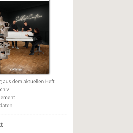
 aus dem aktuellen Heft
chiv
nement
daten
t