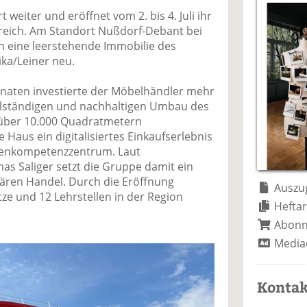
a
t
a
p
D
weiter und eröffnet vom 2. bis 4. Juli ihr
uf
wi
uf
er
ru
rreich. Am Standort Nußdorf-Debant bei
F
tt
Li
E
ck
 eine leerstehende Immobilie des
ac
er
n
m
e
ka/Leiner neu.
e
n
k
ai
n
b
e
l
naten investierte der Möbelhändler mehr
o
di
v
vollständigen und nachhaltigen Umbau des
o
n
er
 über 10.000 Quadratmetern
k
te
se
 Haus ein digitalisiertes Einkaufserlebnis
te
il
n
chenkompetenzzentrum. Laut
il
e
d
 Saliger setzt die Gruppe damit ein
e
n
e
nären Handel. Durch die Eröffnung
n
n
Auszug
ze und 12 Lehrstellen in der Region
Heftar
Abon
Media
Kontak