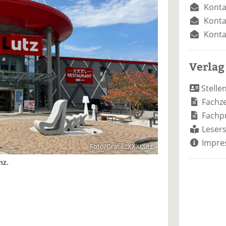
Konta
Konta
Konta
Verlag
Stelle
Fachze
Fachp
Lesers
Impre
Foto/Grafik: XXXLutz
nz.