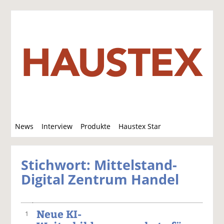
S
News
Interview
Produkte
Haustex Star
u
c
Jobs / Verkäufe
h
Stichwort: Mittelstand-
e
Digital Zentrum Handel
Neue KI-
1