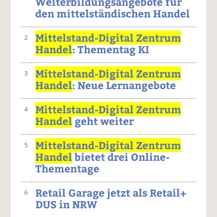
Weiterbildungsangebote für
den mittelständischen Handel
Mittelstand-Digital Zentrum
2
Handel
: Thementag KI
Mittelstand-Digital Zentrum
3
Handel
: Neue Lernangebote
Mittelstand-Digital Zentrum
4
Handel
geht weiter
Mittelstand-Digital Zentrum
5
Handel
bietet drei Online-
Thementage
Retail Garage jetzt als Retail+
6
DUS in NRW