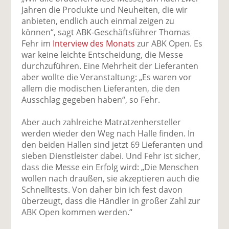
uf
wi
uf
er
ru
Jahren die Produkte und Neuheiten, die wir
F
tt
Li
E
ck
anbieten, endlich auch einmal zeigen zu
ac
er
n
m
e
können“, sagt ABK-Geschäftsführer Thomas
e
n
k
ai
n
Fehr im
Interview des Monats
zur ABK Open. Es
b
e
l
war keine leichte Entscheidung, die Messe
o
di
v
durchzuführen. Eine Mehrheit der Lieferanten
o
n
er
aber wollte die Veranstaltung: „Es waren vor
k
te
se
allem die modischen Lieferanten, die den
te
il
n
Ausschlag gegeben haben“, so Fehr.
il
e
d
e
n
e
Aber auch zahlreiche Matratzenhersteller
n
n
werden wieder den Weg nach Halle finden. In
den beiden Hallen sind jetzt 69 Lieferanten und
sieben Dienstleister dabei. Und Fehr ist sicher,
dass die Messe ein Erfolg wird: „Die Menschen
wollen nach draußen, sie akzeptieren auch die
Schnelltests. Von daher bin ich fest davon
überzeugt, dass die Händler in großer Zahl zur
ABK Open kommen werden.“