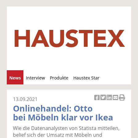
S
News
Interview
Produkte
Haustex Star
u
c
Jobs / Verkäufe
h
13.09.2021
Ar
Ar
Ar
Ar
Ar
e
Onlinehandel: Otto
ti
ti
ti
ti
ti
bei Möbeln klar vor Ikea
k
k
k
k
k
el
el
el
el
el
Wie die Datenanalysten von Statista mitteilen,
a
t
a
p
D
belief sich der Umsatz mit Möbeln und