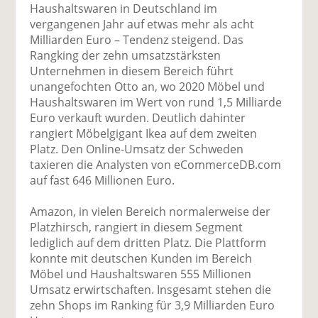
uf
wi
uf
er
ru
Haushaltswaren in Deutschland im
F
tt
Li
E
ck
vergangenen Jahr auf etwas mehr als acht
ac
er
n
m
e
Milliarden Euro – Tendenz steigend. Das
e
n
k
ai
n
Rangking der zehn umsatzstärksten
b
e
l
Unternehmen in diesem Bereich führt
o
di
v
unangefochten Otto an, wo 2020 Möbel und
o
n
er
Haushaltswaren im Wert von rund 1,5 Milliarde
k
te
se
Euro verkauft wurden. Deutlich dahinter
te
il
n
rangiert Möbelgigant Ikea auf dem zweiten
il
e
d
Platz. Den Online-Umsatz der Schweden
e
n
e
taxieren die Analysten von eCommerceDB.com
n
n
auf fast 646 Millionen Euro.
Amazon, in vielen Bereich normalerweise der
Platzhirsch, rangiert in diesem Segment
lediglich auf dem dritten Platz. Die Plattform
konnte mit deutschen Kunden im Bereich
Möbel und Haushaltswaren 555 Millionen
Umsatz erwirtschaften. Insgesamt stehen die
zehn Shops im Ranking für 3,9 Milliarden Euro